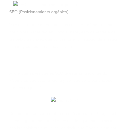
SEO (Posicionamiento orgánico)
Vale aclarar que no en todos los casos habrá por delante
posiciones pagas y/o en Google maps, esto dependerá de
las palabras claves que utilices para tu negocio, de si estas
son muy competidas, poco o nada.
¿Cómo funciona el SEO?
Ahora que sabes que es SEO te estarás preguntando
¿Cómo es que esto funciona y por que seria beneficioso
para mi negocio?
Cuando una persona realiza una búsqueda en Google, este
se encarga de mostrarle los resultados que más coincidan
con las palabras que utilizo, es decir, que Google premiara