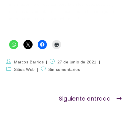
información no olvides compartirla en tus redes sociales y
dejarnos un comentario, si piensas que ha faltado algo de
información no olvides comentárnoslo!
Compartir con amigos:
Marcos Barrios
27 de junio de 2021
Sitios Web
Sin comentarios
Siguiente entrada
¿Qué es una Landing Page o pagina de aterrizaje?