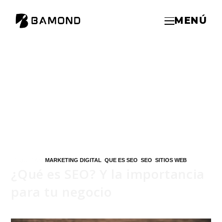
MENÚ
ETIQUETAS
:
MARKETING DIGITAL
,
QUE ES SEO
,
SEO
,
SITIOS WEB
¿Qué es SEO? Y la importancia
para tu negocio