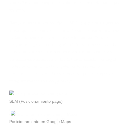
que el SEO puede llegar a resultar te recomiendo que sigas
leyendo.
Bien, comenzaremos por definir SEO, que por sus siglas en
ingles significa ‘Search Engine Optimization’ que en español
es Optimización de los motores de búsqueda. Pero te
preguntaras ¿Y esto que significa? Pues se refiere a nada
más y nada menos que a la optimización de tu sitio web
para que este aparezca en los primeros puestos no pagos
de los buscadores, en las siguientes imágenes te
mostramos cuales son la posiciones pagas, no pagas y el
posicionamiento en Google Maps:
SEM (Posicionamiento pago)
Posicionamiento en Google Maps