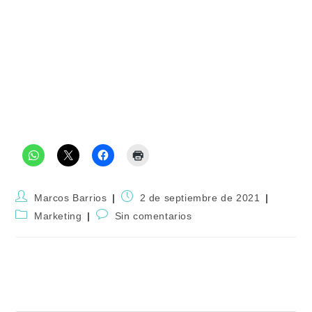
expliquen detalles del curso, con algún video o webinar,
luego puede enviarse trafico al sitio web mediante
publicidad online (Facebook o Google), en la Landing Page
habrá un formulario de contacto, con el que se obtendrán
los datos de los posibles compradores del curso para
terminar de convencerlos de realizar la compra mediante
email marketing.
Compartir con amigos:
Marcos Barrios
2 de septiembre de 2021
Marketing
Sin comentarios
Deja una respuesta