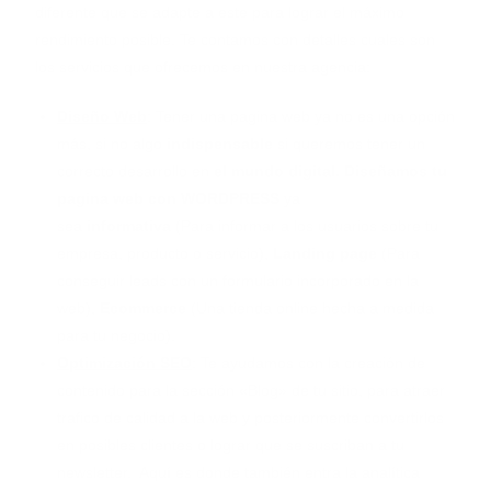
diferente que se adapte a este para lograr el máximo
rendimiento posible. Te contamos con detalles cuales son
los servicios que ofrecemos en nuestra agencia:
Diseño Web
: Tener una pagina web ya no es una opción
más, si no algo
indispensable
si queremos tener un
correcto desarrollo en
el mundo digital.
Diseñamos tu
pagina web con WORDPRESS
ya
sea
informativa
(Para informar a los usuarios sobre tu
empresa, producto o servicio),
Landing page
(Para
conseguir leads con un formulario incorporado en la
web),
Ecommerce
(Una tienda online hecha a medida
para tu negocio).
Optimización SEO
: Te ayudamos con la creación de
contenido para la sección «Blog» de tu sitio, para atraer
trafico de calidad a la web y posteriormente convertirlos
en posibles clientes o lograr que se suscriban a tu
newsletter. Aquí es donde también entra la analítica