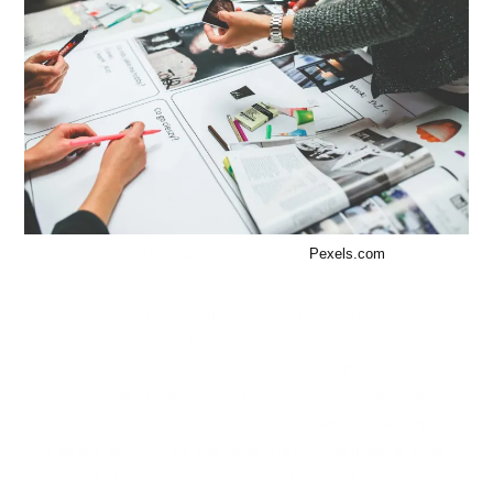
Photo by Kaboompics .com on
Pexels.com
Servicios sobre marketing y publicidad que ofrece Bamond y
que pueden ayudar a que tu negocio escale sus ventas.
¿Crees que aumentar las ventas de una empresa es algo
que ocurre de manera mágica? o ¿Qué simplemente debes
de «pegarla» con un producto? Pues déjame contarte que
no es así, tampoco es que haya una formula mágica, si no
que cada producto o servicio puede tener una estrategia